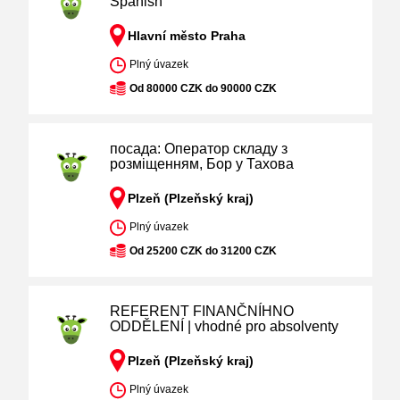
Spanish
Hlavní město Praha
Plný úvazek
Od 80000 CZK do 90000 CZK
посада: Оператор складу з
розміщенням, Бор у Тахова
Plzeň (Plzeňský kraj)
Plný úvazek
Od 25200 CZK do 31200 CZK
REFERENT FINANČNÍHNO
ODDĚLENÍ | vhodné pro absolventy
Plzeň (Plzeňský kraj)
Plný úvazek