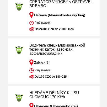
OPERÁTOR VÝROBY v OSTRAVĚ -
BREMBO
Ostrava (Moravskoslezský kraj)
Plný úvazek
Od 24000 CZK do 28000 CZK
Водитель специализированной
техники: каток, автокран,
асфальтоукладчик
Zahraničí
Plný úvazek
Od 170 CZK do 180 CZK
HLEDÁME DĚLNÍKY K LISU
OLOMOUC 170 Kč/h
Olomouc (Olomoucký kraj)