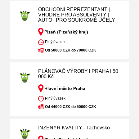
OBCHODNÍ REPREZENTANT |
VHODNÉ PRO ABSOLVENTY |
AUTO I PRO SOUKROMÉ ÚČELY
Plzeň (Plzeňský kraj)
Plný úvazek
Od 50000 CZK do 70000 CZK
PLÁNOVAČ VÝROBY l PRAHA l 50
000 Kč
Hlavní město Praha
Plný úvazek
Od 44000 CZK do 50000 CZK
INŽENÝR KVALITY - Tachovsko