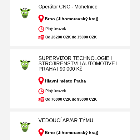
Operátor CNC - Mohelnice
Brno (Jihomoravský kraj)
Plný úvazek
Od 26200 CZK do 35000 CZK
SUPERVIZOR TECHNOLOGIE l
STROJÍRENSTVÍ l AUTOMOTIVE l
PRAHA l 90 000 Kč
Hlavní město Praha
Plný úvazek
Od 70000 CZK do 95000 CZK
VEDOUCÍ AP/AR TÝMU
Brno (Jihomoravský kraj)