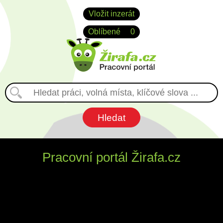
Vložit inzerát
Oblíbené
0
Pracovní portál Žirafa.cz