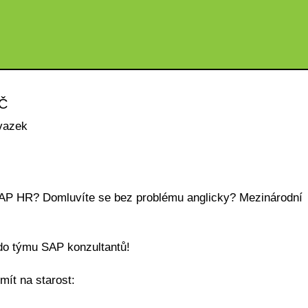
KČ
vazek
SAP HR? Domluvíte se bez problému anglicky? Mezinárodní
do týmu SAP konzultantů!
mít na starost: