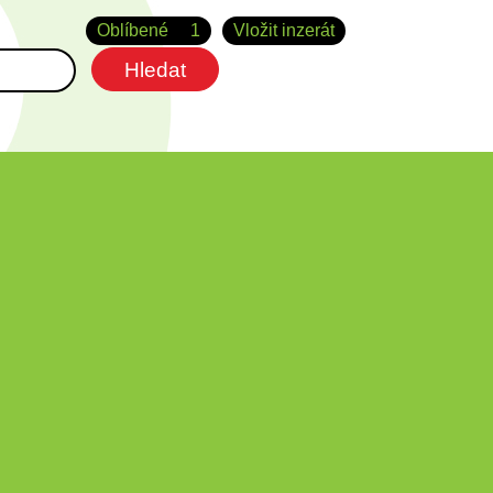
Oblíbené
1
Vložit inzerát