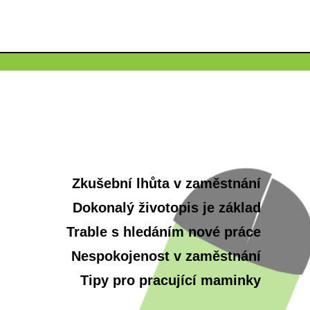
Zkušební lhůta v zaměstnání
Dokonalý životopis je základ
Trable s hledáním nové práce
Nespokojenost v zaměstnání
Tipy pro pracující maminky