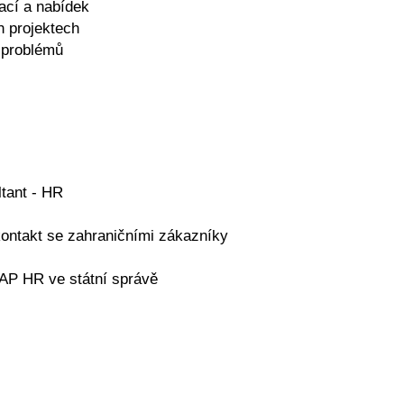
kací a nabídek
h projektech
í problémů
ltant - HR
 kontakt se zahraničními zákazníky
SAP HR ve státní správě