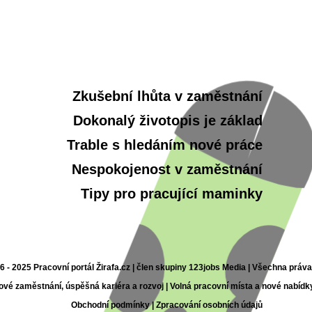
Zkušební lhůta v zaměstnání
Dokonalý životopis je základ
Trable s hledáním nové práce
Nespokojenost v zaměstnání
Tipy pro pracující maminky
6 - 2025 Pracovní portál Žirafa.cz | člen skupiny 123jobs Media | Všechna práv
nové zaměstnání, úspěšná kariéra a rozvoj | Volná pracovní místa a nové nabídk
Obchodní podmínky
|
Zpracování osobních údajů