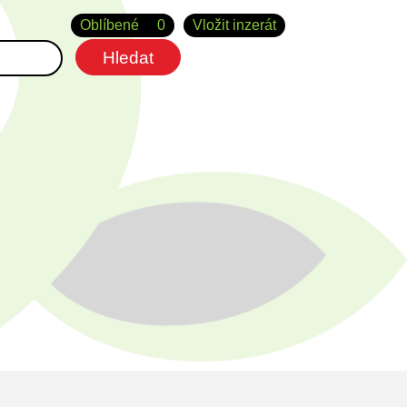
Oblíbené
0
Vložit inzerát