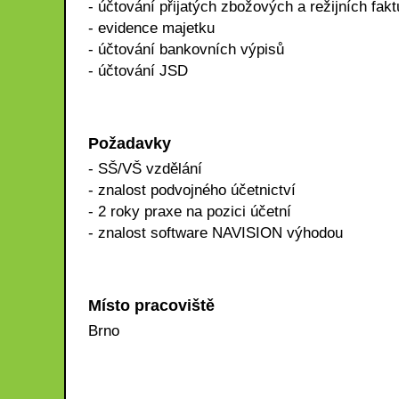
- účtování přijatých zbožových a režijních fak
- evidence majetku
- účtování bankovních výpisů
- účtování JSD
Požadavky
- SŠ/VŠ vzdělání
- znalost podvojného účetnictví
- 2 roky praxe na pozici účetní
- znalost software NAVISION výhodou
Místo pracoviště
Brno