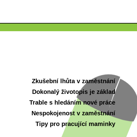
Zkušební lhůta v zaměstnání
Dokonalý životopis je základ
Trable s hledáním nové práce
Nespokojenost v zaměstnání
Tipy pro pracující maminky