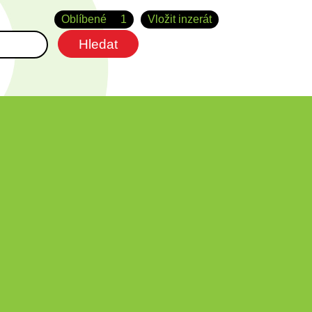
Oblíbené
1
Vložit inzerát