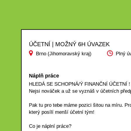
ÚČETNÍ | MOŽNÝ 6H ÚVAZEK
Brno (Jihomoravský kraj)
Plný ú
Náplň práce
HLEDÁ SE SCHOPNÁ/Ý FINANČNÍ ÚČETNÍ !
Nejsi nováček a už se vyznáš v účetních před
Pak tu pro tebe máme pozici šitou na míru. Pr
který posílí menší účetní tým!
Co je náplní práce?