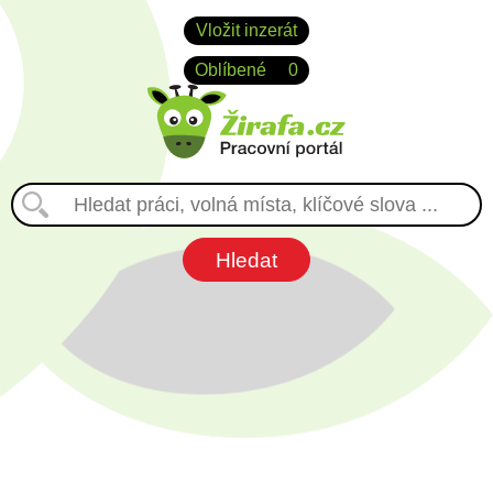
Vložit inzerát
Oblíbené
0