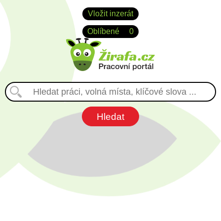
Vložit inzerát
Oblíbené
0