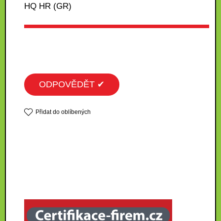
HQ HR (GR)
ODPOVĚDĚT ✔
Přidat do oblíbených