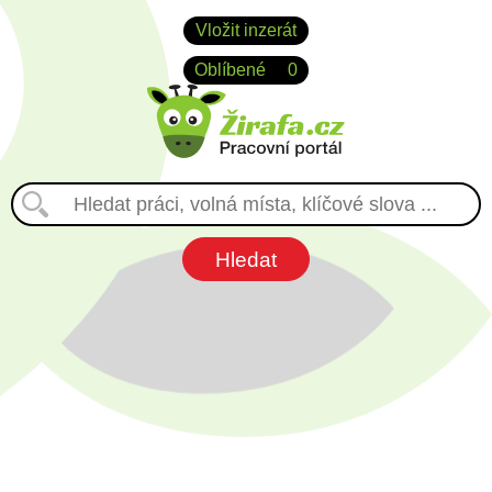
Vložit inzerát
Oblíbené
0