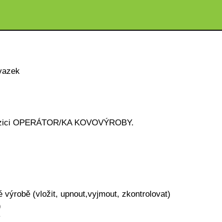
vazek
na pozici OPERÁTOR/KA KOVOVÝROBY.
é výrobě (vložit, upnout,vyjmout, zkontrolovat)
)
y