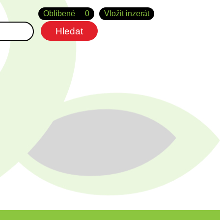
Oblíbené
0
Vložit inzerát