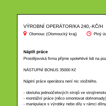
VÝROBNÍ OPERÁTOR/KA 240,-KČ/H
Olomouc (Olomoucký kraj)
Plný ú
Náplň práce
Prostějovská firma přijme spolehlivé lidi 
NÁSTUPNÍ BONUS 35000 Kč
Náplní práce operátora není nic složitého.
- obsluha jednoúčelových strojů ve strojírensk
- montážní práce (něco smontovat dohromady
- manipulace s výrobky nebo díly v rámci díln