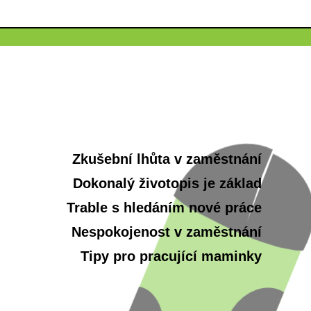
Zkušební lhůta v zaměstnání
Dokonalý životopis je základ
Trable s hledáním nové práce
Nespokojenost v zaměstnání
Tipy pro pracující maminky