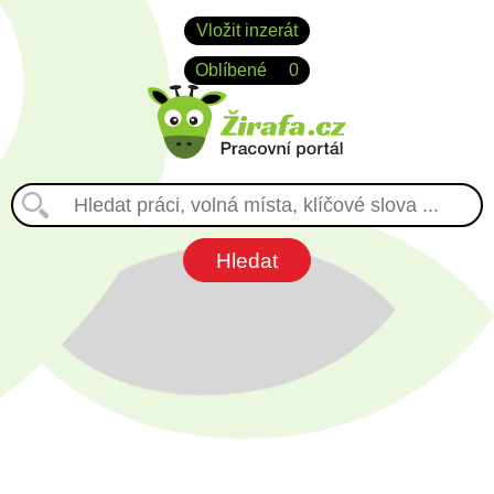
Vložit inzerát
Oblíbené
0