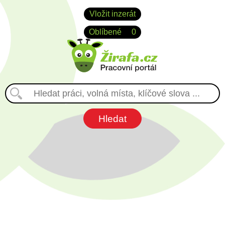
Vložit inzerát
Oblíbené
0