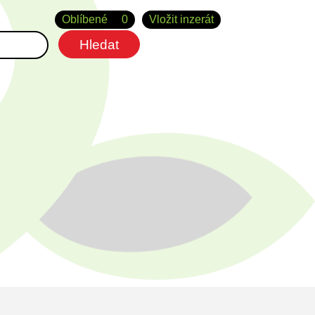
Oblíbené
0
Vložit inzerát