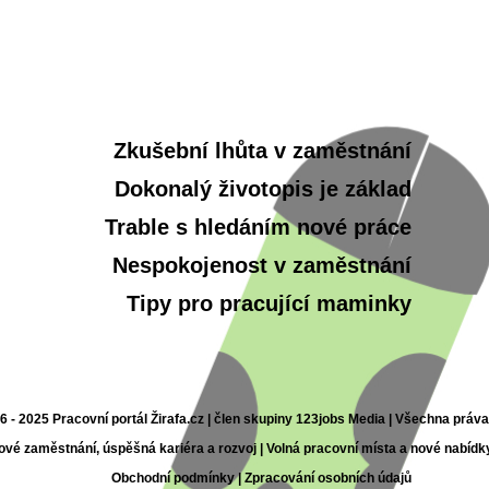
Zkušební lhůta v zaměstnání
Dokonalý životopis je základ
Trable s hledáním nové práce
Nespokojenost v zaměstnání
Tipy pro pracující maminky
6 - 2025 Pracovní portál Žirafa.cz | člen skupiny 123jobs Media | Všechna práv
nové zaměstnání, úspěšná kariéra a rozvoj | Volná pracovní místa a nové nabídk
Obchodní podmínky
|
Zpracování osobních údajů