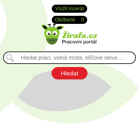
Vložit inzerát
Oblíbené
0