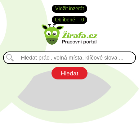
Vložit inzerát
Oblíbené
0