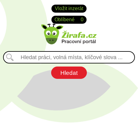
Vložit inzerát
Oblíbené
0