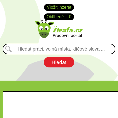
Vložit inzerát
Oblíbené
0