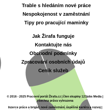
Trable s hledáním nové práce
Nespokojenost v zaměstnání
Tipy pro pracující maminky
Jak Žirafa funguje
Kontaktujte nás
Obchodní podmínky
Zpracování osobních údajů
Ceník služeb
© 2016 - 2025 Pracovní portál Žirafa.cz | člen skupiny 123jobs Media |
Všechna práva vyhrazena
Inzerce práce a brigád, nové zaměstnání, úspěšná kariéra a rozvoj |