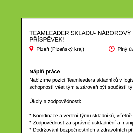
TEAMLEADER SKLADU- NÁBOROVÝ
PŘÍSPĚVEK!
Plzeň (Plzeňský kraj)
Plný ú
Náplň práce
Nabízíme pozici Teamleadera skladníků v logi
schopností vést tým a zároveň být součástí t
Úkoly a zodpovědnosti:
* Koordinace a vedení týmu skladníků, včetně
* Zodpovědnost za správné uskladnění a manip
* Dodržování bezpečnostních a zdravotních p