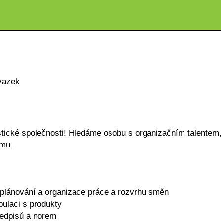
vazek
stické společnosti! Hledáme osobu s organizačním talentem
ýmu.
 plánování a organizace práce a rozvrhu směn
ulaci s produkty
ředpisů a norem