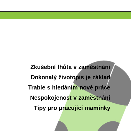
Zkušební lhůta v zaměstnání
Dokonalý životopis je základ
Trable s hledáním nové práce
Nespokojenost v zaměstnání
Tipy pro pracující maminky