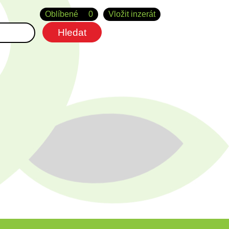
Oblíbené
0
Vložit inzerát