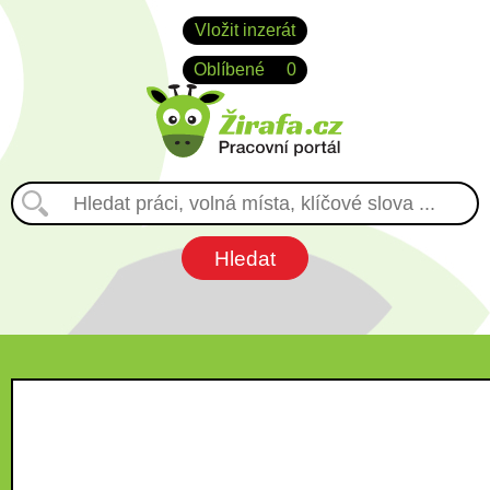
Vložit inzerát
Oblíbené
0