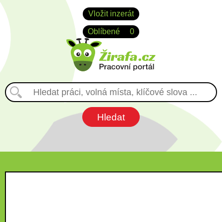
Vložit inzerát
Oblíbené
0