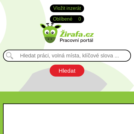
Vložit inzerát
Oblíbené
0