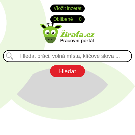
Vložit inzerát
Oblíbené
0