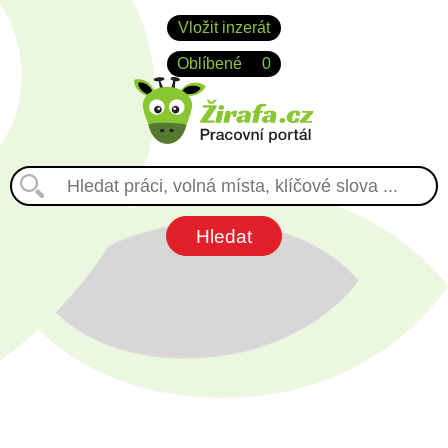
Vložit inzerát
Oblíbené
0