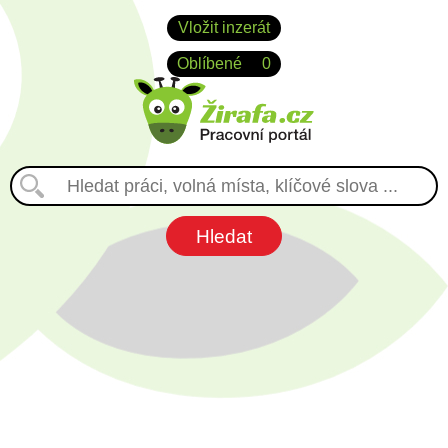
Vložit inzerát
Oblíbené
0