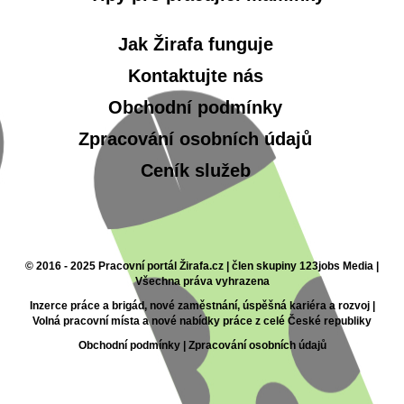
Jak Žirafa funguje
Kontaktujte nás
Obchodní podmínky
Zpracování osobních údajů
Ceník služeb
© 2016 - 2025 Pracovní portál Žirafa.cz | člen skupiny 123jobs Media |
Všechna práva vyhrazena
Inzerce práce a brigád, nové zaměstnání, úspěšná kariéra a rozvoj |
Volná pracovní místa a nové nabídky práce z celé České republiky
Obchodní podmínky
|
Zpracování osobních údajů