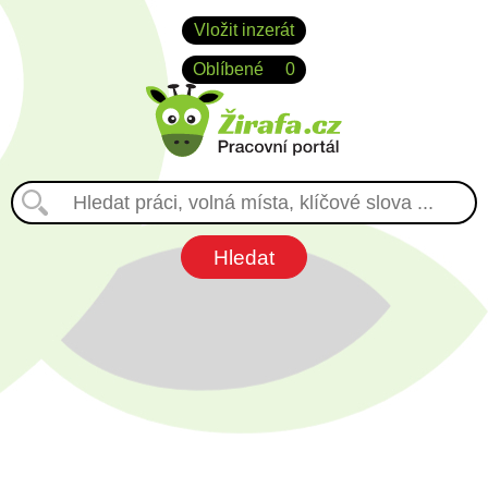
Vložit inzerát
Oblíbené
0