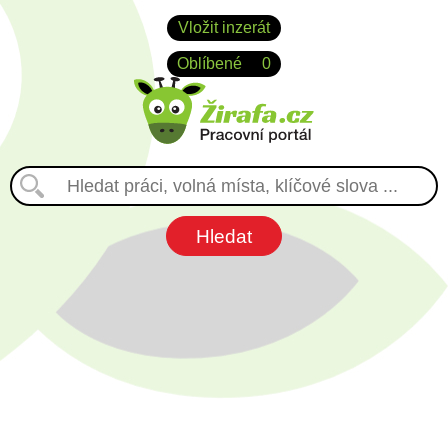
Vložit inzerát
Oblíbené
0