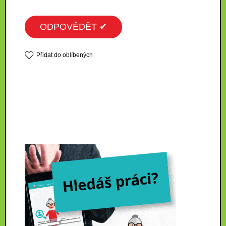
ODPOVĚDĚT ✔
Přidat do oblíbených