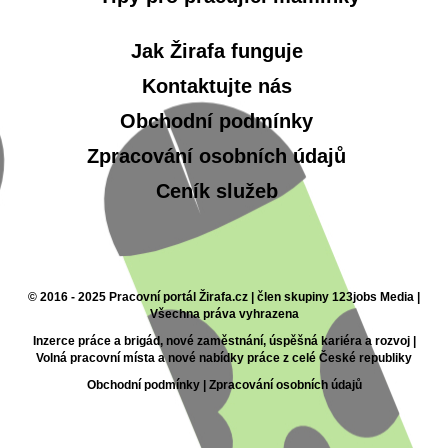
Jak Žirafa funguje
Kontaktujte nás
Obchodní podmínky
Zpracování osobních údajů
Ceník služeb
© 2016 - 2025 Pracovní portál Žirafa.cz | člen skupiny 123jobs Media |
Všechna práva vyhrazena
Inzerce práce a brigád, nové zaměstnání, úspěšná kariéra a rozvoj |
Volná pracovní místa a nové nabídky práce z celé České republiky
Obchodní podmínky
|
Zpracování osobních údajů