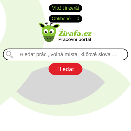
Vložit inzerát
Oblíbené
0