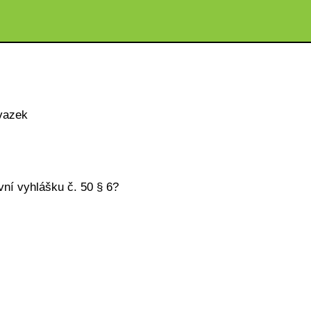
vazek
vní vyhlášku č. 50 § 6?