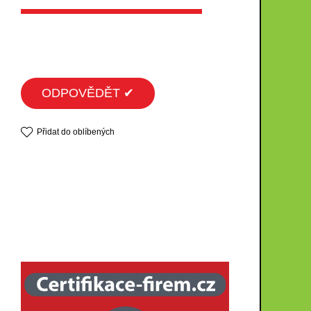
ODPOVĚDĚT ✔
Přidat do oblíbených