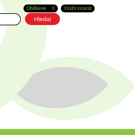
Oblíbené
0
Vložit inzerát