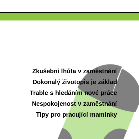
Zkušební lhůta v zaměstnání
Dokonalý životopis je základ
Trable s hledáním nové práce
Nespokojenost v zaměstnání
Tipy pro pracující maminky