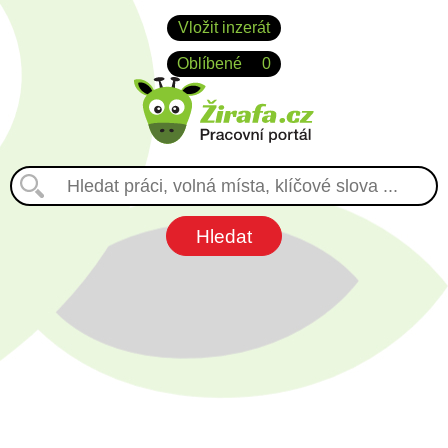
Vložit inzerát
Oblíbené
0