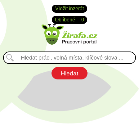
Vložit inzerát
Oblíbené
0