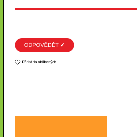
ODPOVĚDĚT ✔
Přidat do oblíbených