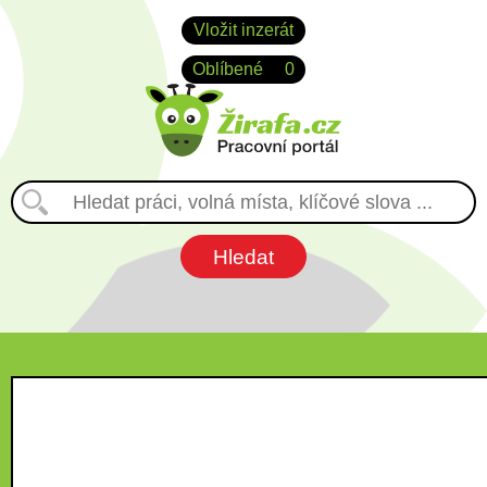
Vložit inzerát
Oblíbené
0