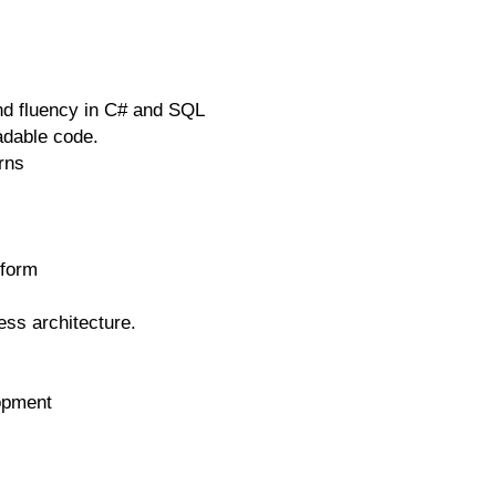
nd fluency in C# and SQL
adable code.
rns
tform
ss architecture.
lopment