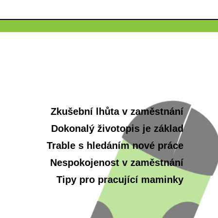
Zkušební lhůta v zaměstnání
Dokonalý životopis je základ
Trable s hledáním nové práce
Nespokojenost v zaměstnání
Tipy pro pracující maminky