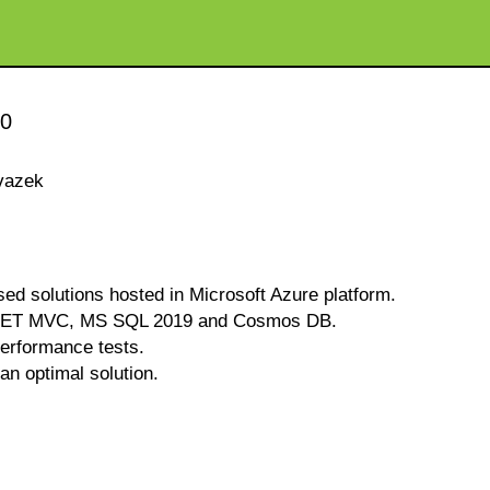
00
vazek
ed solutions hosted in Microsoft Azure platform.
P.NET MVC, MS SQL 2019 and Cosmos DB.
performance tests.
n optimal solution.