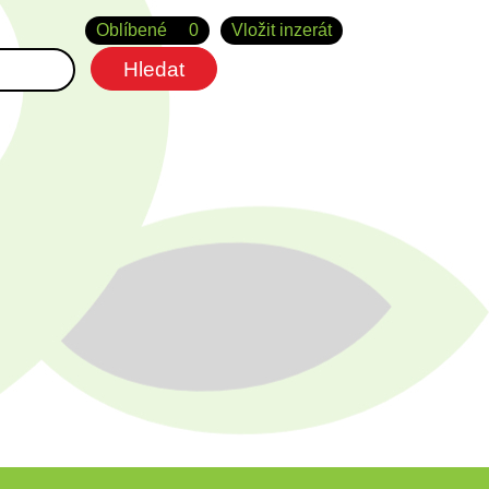
Oblíbené
0
Vložit inzerát