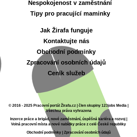
Nespokojenost v zaměstnání
Tipy pro pracující maminky
Jak Žirafa funguje
Kontaktujte nás
Obchodní podmínky
Zpracování osobních údajů
Ceník služeb
© 2016 - 2025 Pracovní portál Žirafa.cz | člen skupiny 123jobs Media |
Všechna práva vyhrazena
Inzerce práce a brigád, nové zaměstnání, úspěšná kariéra a rozvoj |
Volná pracovní místa a nové nabídky práce z celé České republiky
Obchodní podmínky
|
Zpracování osobních údajů