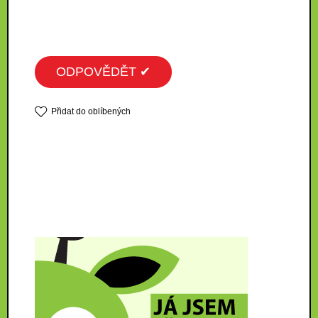
ODPOVĚDĚT ✔
Přidat do oblíbených