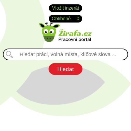
Vložit inzerát
Oblíbené
0