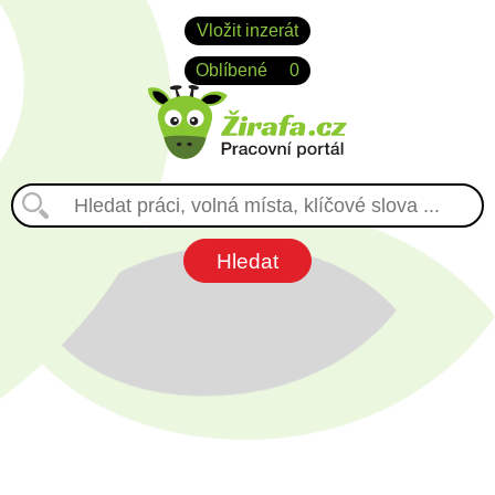
Vložit inzerát
Oblíbené
0