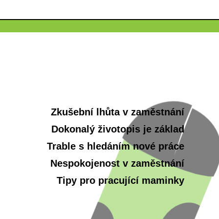
Zkušební lhůta v zaměstnání
Dokonalý životopis je základ
Trable s hledáním nové práce
Nespokojenost v zaměstnání
Tipy pro pracující maminky