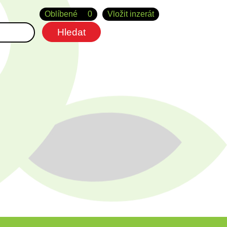
Oblíbené
0
Vložit inzerát