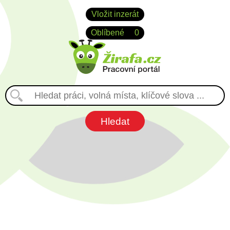
Vložit inzerát
Oblíbené
0