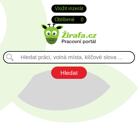
Vložit inzerát
Oblíbené
0