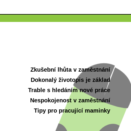
Zkušební lhůta v zaměstnání
Dokonalý životopis je základ
Trable s hledáním nové práce
Nespokojenost v zaměstnání
Tipy pro pracující maminky