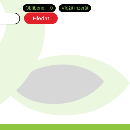
Oblíbené
0
Vložit inzerát