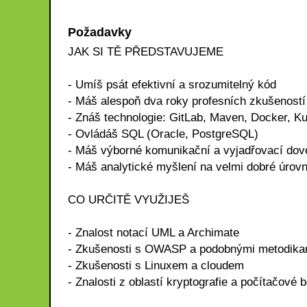
Požadavky
JAK SI TĚ PŘEDSTAVUJEME
- Umíš psát efektivní a srozumitelný kód
- Máš alespoň dva roky profesních zkušeností
- Znáš technologie: GitLab, Maven, Docker, K
- Ovládáš SQL (Oracle, PostgreSQL)
- Máš výborné komunikační a vyjadřovací dov
- Máš analytické myšlení na velmi dobré úrovn
CO URČITĚ VYUŽIJEŠ
- Znalost notací UML a Archimate
- Zkušenosti s OWASP a podobnými metodika
- Zkušenosti s Linuxem a cloudem
- Znalosti z oblastí kryptografie a počítačové 