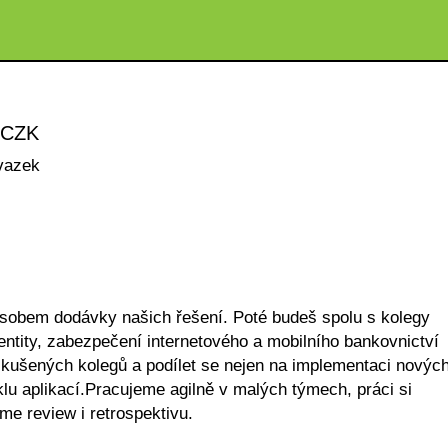
 CZK
vazek
ůsobem dodávky našich řešení. Poté budeš spolu s kolegy
identity, zabezpečení internetového a mobilního bankovnictví
kušených kolegů a podílet se nejen na implementaci novýc
yklu aplikací.Pracujeme agilně v malých týmech, práci si
me review i retrospektivu.