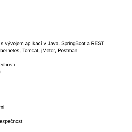
 s vývojem aplikací v Java, SpringBoot a REST
ubernetes, Tomcat, jMeter, Postman
ednosti
i
mi
bezpečnosti