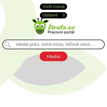
Vložit inzerát
Oblíbené
0