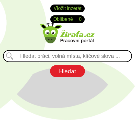
Vložit inzerát
Oblíbené
0