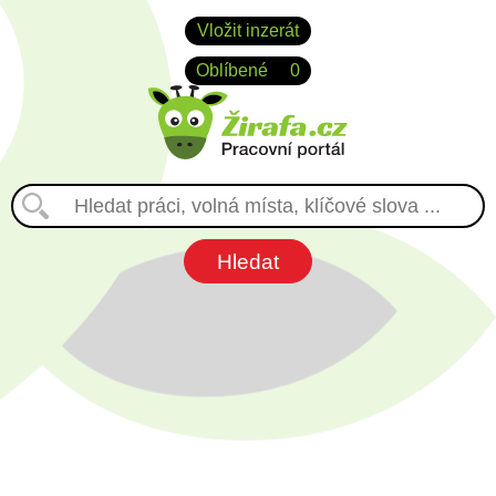
Vložit inzerát
Oblíbené
0