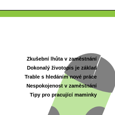
Zkušební lhůta v zaměstnání
Dokonalý životopis je základ
Trable s hledáním nové práce
Nespokojenost v zaměstnání
Tipy pro pracující maminky