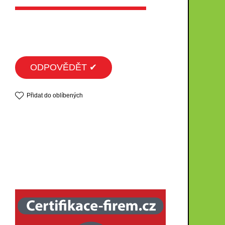
ODPOVĚDĚT ✔
Přidat do oblíbených