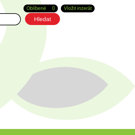
Oblíbené
0
Vložit inzerát