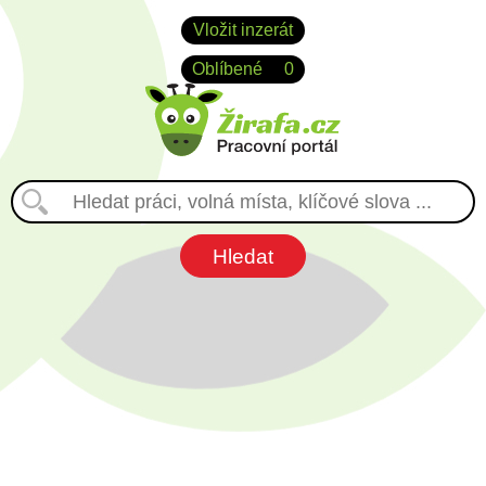
Vložit inzerát
Oblíbené
0