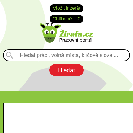
Vložit inzerát
Oblíbené
0