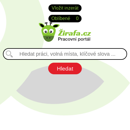
Vložit inzerát
Oblíbené
0