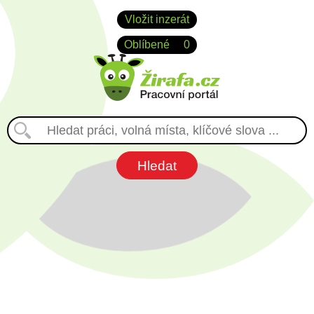
Vložit inzerát
Oblíbené
0