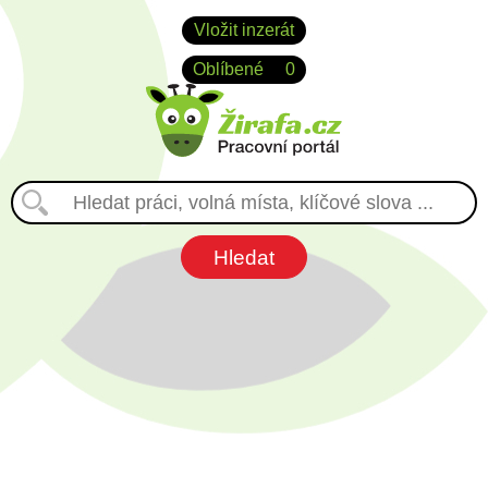
Vložit inzerát
Oblíbené
0