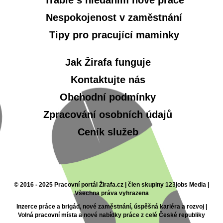
Nespokojenost v zaměstnání
Tipy pro pracující maminky
Jak Žirafa funguje
Kontaktujte nás
Obchodní podmínky
Zpracování osobních údajů
Ceník služeb
© 2016 - 2025 Pracovní portál Žirafa.cz | člen skupiny 123jobs Media |
Všechna práva vyhrazena
Inzerce práce a brigád, nové zaměstnání, úspěšná kariéra a rozvoj |
Volná pracovní místa a nové nabídky práce z celé České republiky