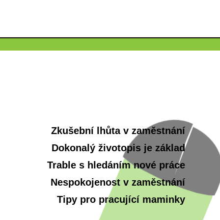
Zkušební lhůta v zaměstnání
Dokonalý životopis je základ
Trable s hledáním nové práce
Nespokojenost v zaměstnání
Tipy pro pracující maminky