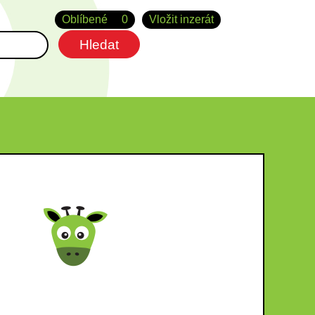
Oblíbené
0
Vložit inzerát