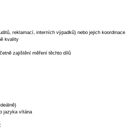
uditů, reklamací, interních výpadků) nebo jejich koordinace
ě kvality
četně zajištění měření těchto dílů
ideálně)
ho jazyka vítána
Č