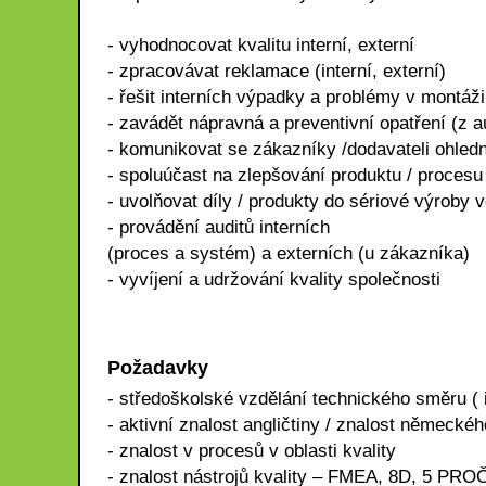
- vyhodnocovat kvalitu interní, externí
- zpracovávat reklamace (interní, externí)
- řešit interních výpadky a problémy v montáži
- zavádět nápravná a preventivní opatření (z a
- komunikovat se zákazníky /dodavateli ohledn
- spoluúčast na zlepšování produktu / procesu
- uvolňovat díly / produkty do sériové výroby v
- provádění auditů interních
(proces a systém) a externích (u zákazníka)
- vyvíjení a udržování kvality společnosti
Požadavky
- středoškolské vzdělání technického směru ( 
- aktivní znalost angličtiny / znalost německé
- znalost v procesů v oblasti kvality
- znalost nástrojů kvality – FMEA, 8D, 5 PRO