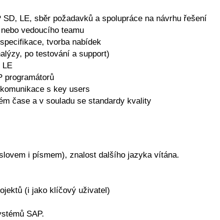
 SD, LE, sběr požadavků a spolupráce na návrhu řešení
 a nebo vedoucího teamu
 specifikace, tvorba nabídek
lýzy, po testování a support)
, LE
P programátorů
 komunikace s key users
ém čase a v souladu se standardy kvality
slovem i písmem), znalost dalšího jazyka vítána.
jektů (i jako klíčový uživatel)
systémů SAP.