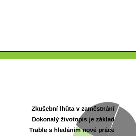
Zkušební lhůta v zaměstnání
Dokonalý životopis je základ
Trable s hledáním nové práce