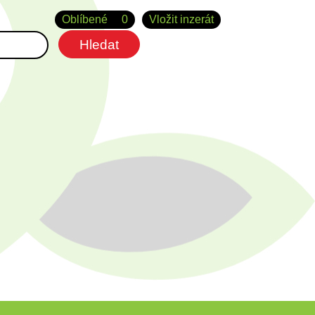
Oblíbené
0
Vložit inzerát