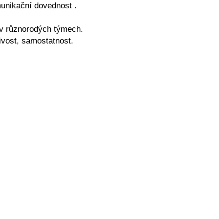
munikační dovednost .
 v různorodých týmech.
ivost, samostatnost.