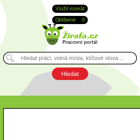
Vložit inzerát
Oblíbené
0