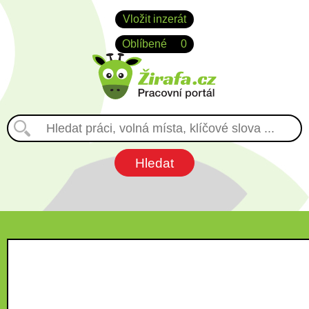
Vložit inzerát
Oblíbené
0