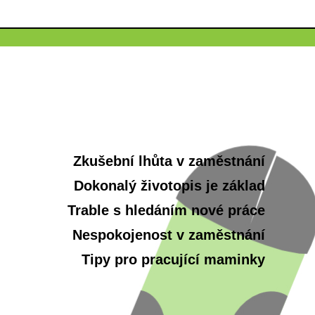
Zkušební lhůta v zaměstnání
Dokonalý životopis je základ
Trable s hledáním nové práce
Nespokojenost v zaměstnání
Tipy pro pracující maminky