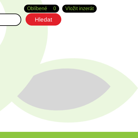
Oblíbené
0
Vložit inzerát