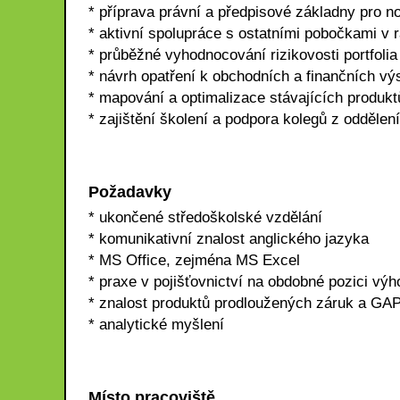
* příprava právní a předpisové základny pro n
* aktivní spolupráce s ostatními pobočkami v
* průběžné vyhodnocování rizikovosti portfolia
* návrh opatření k obchodních a finančních vý
* mapování a optimalizace stávajících produkt
* zajištění školení a podpora kolegů z oddělen
Požadavky
* ukončené středoškolské vzdělání
* komunikativní znalost anglického jazyka
* MS Office, zejména MS Excel
* praxe v pojišťovnictví na obdobné pozici vý
* znalost produktů prodloužených záruk a GA
* analytické myšlení
Místo pracoviště