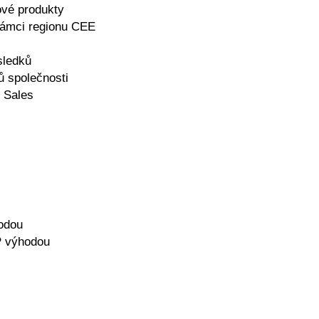
ové produkty
 rámci regionu CEE
sledků
ů společnosti
í Sales
hodou
P výhodou